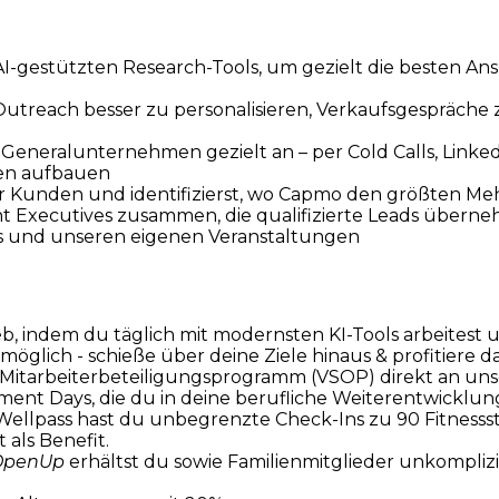
n AI-gestützten Research-Tools, um gezielt die besten A
 Outreach besser zu personalisieren, Verkaufsgespräche
Generalunternehmen gezielt an – per Cold Calls, LinkedI
gen aufbauen
er Kunden und identifizierst, wo Capmo den größten Me
nt Executives zusammen, die qualifizierte Leads übern
ts und unseren eigenen Veranstaltungen
 indem du täglich mit modernsten KI-Tools arbeitest und 
 möglich - schieße über deine Ziele hinaus & profitiere 
m Mitarbeiterbeteiligungsprogramm (VSOP) direkt an uns
ment Days, die du in deine berufliche Weiterentwicklung
ellpass hast du unbegrenzte Check-Ins zu 90 Fitnes
 als Benefit.
OpenUp
erhältst du sowie Familienmitglieder unkompli