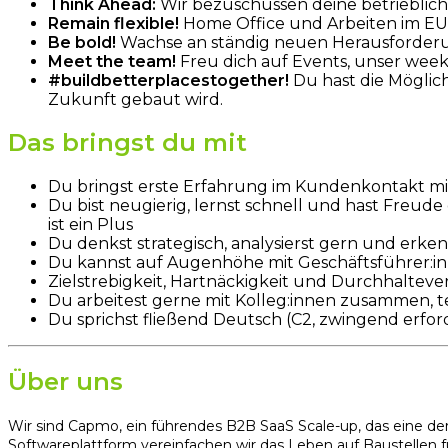
Think Ahead:
Wir bezuschussen deine betrieblich
Remain flexible!
Home Office und Arbeiten im EU-Au
Be bold!
Wachse an ständig neuen Herausforderu
Meet the team!
Freu dich auf Events, unser we
#buildbetterplacestogether!
Du hast die Möglich
Zukunft gebaut wird.
Das bringst du mit
Du bringst erste Erfahrung im Kundenkontakt mi
Du bist neugierig, lernst schnell und hast Freud
ist ein Plus
Du denkst strategisch, analysierst gern und erke
Du kannst auf Augenhöhe mit Geschäftsführer:
Zielstrebigkeit, Hartnäckigkeit und Durchhaltev
Du arbeitest gerne mit Kolleg:innen zusammen, te
Du sprichst fließend Deutsch (C2, zwingend erfor
Über uns
Wir sind Capmo, ein führendes B2B SaaS Scale-up, das eine der
Softwareplattform vereinfachen wir das Leben auf Baustellen f