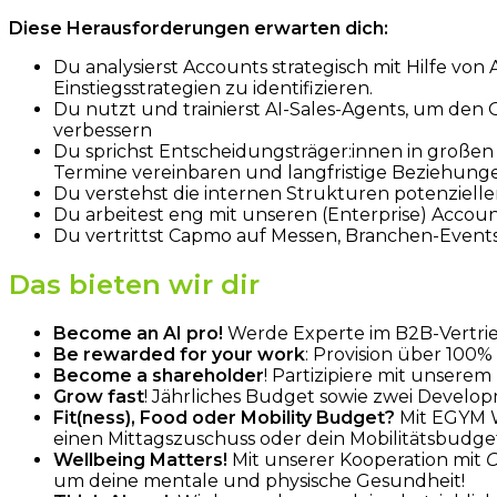
Diese Herausforderungen erwarten dich:
Du analysierst Accounts strategisch mit Hilfe vo
Einstiegsstrategien zu identifizieren.
Du nutzt und trainierst AI-Sales-Agents, um den
verbessern
Du sprichst Entscheidungsträger:innen in großen 
Termine vereinbaren und langfristige Beziehun
Du verstehst die internen Strukturen potenziell
Du arbeitest eng mit unseren (Enterprise) Accou
Du vertrittst Capmo auf Messen, Branchen-Even
Das bieten wir dir
Become an AI pro!
Werde Experte im B2B-Vertrieb,
Be rewarded for your work
: Provision über 100%
Become a shareholder
! Partizipiere mit unsere
Grow fast
! Jährliches Budget sowie zwei Develop
Fit(ness), Food oder Mobility Budget?
Mit EGYM W
einen Mittagszuschuss oder dein Mobilitätsbudget
Wellbeing Matters!
Mit unserer Kooperation mit
um deine mentale und physische Gesundheit!