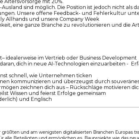
e Altersvorsorge mit 20%.
sland sind möglich. Die Position ist jedoch nicht als 
ngen. Unsere offene Feedback- und Fehlerkultur unter
ekly Allhands und unsere Company Week
keit, eine ganze Branche zu revolutionieren und die Ar
t– idealerweise im Vertrieb oder Business Development
e daran, dich in neue AI-Technologien einzuarbeiten - E
nnst schnell, wie Unternehmen ticken
innen kommunizieren und überzeugst durch souveränes
ermögen zeichnen dich aus – Rückschläge motivieren d
ilst Wissen und feierst Erfolge gemeinsam
derlich) und Englisch
 größten und am wenigsten digitalisierten Branchen Europas tra
ür alle Beteiligten und ermöglichen es, Bauprojekte wie das neu