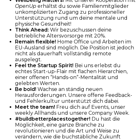
Wellbeing Matters!
Mit unserer Kooperation mit
OpenUp
erhältst du sowie Familienmitglieder
unkomplizierten Zugang zu professioneller
Unterstützung rund um deine mentale und
physische Gesundheit!
Think Ahead:
Wir bezuschussen deine
betriebliche Altersvorsorge mit 20%.
Remain flexible!
Home Office und Arbeiten im
EU-Ausland sind möglich. Die Position ist jedoch
nicht als dauerhaft vollständig remote
ausgelegt.
Feel the Startup Spirit!
Bei uns erlebst du
echtes Start-up-Flair mit flachen Hierarchien,
einer offenen “Hands-on”-Mentalität und
gelebten Werten.
Be bold!
Wachse an ständig neuen
Herausforderungen. Unsere offene Feedback-
und Fehlerkultur unterstützt dich dabei.
Meet the team!
Freu dich auf Events, unser
weekly Allhands und unsere Company Week.
#buildbetterplacestogether!
Du hast die
Möglichkeit, eine ganze Branche zu
revolutionieren und die Art und Weise zu
verändern, wie die buchstäbliche Zukunft