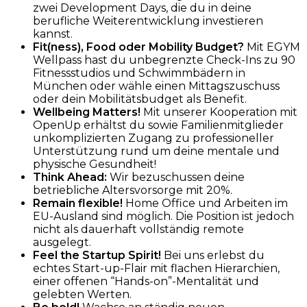
zwei Development Days, die du in deine
berufliche Weiterentwicklung investieren
kannst.
Fit(ness), Food oder Mobility Budget?
Mit EGYM
Wellpass hast du unbegrenzte Check-Ins zu 90
Fitnessstudios und Schwimmbädern in
München oder wähle einen Mittagszuschuss
oder dein Mobilitätsbudget als Benefit.
Wellbeing Matters!
Mit unserer Kooperation mit
OpenUp erhältst du sowie Familienmitglieder
unkomplizierten Zugang zu professioneller
Unterstützung rund um deine mentale und
physische Gesundheit!
Think Ahead:
Wir bezuschussen deine
betriebliche Altersvorsorge mit 20%.
Remain flexible!
Home Office und Arbeiten im
EU-Ausland sind möglich. Die Position ist jedoch
nicht als dauerhaft vollständig remote
ausgelegt.
Feel the Startup Spirit!
Bei uns erlebst du
echtes Start-up-Flair mit flachen Hierarchien,
einer offenen “Hands-on”-Mentalität und
gelebten Werten.